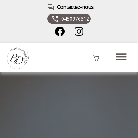
forum
Contactez-nous
phone_forwarded
0450976312
menu