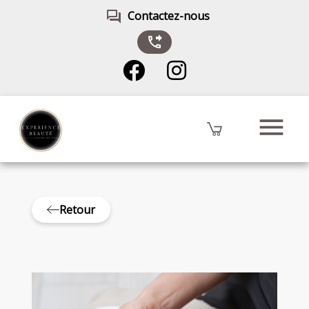
forum
Contactez-nous
phone_forwarded
menu
Retour