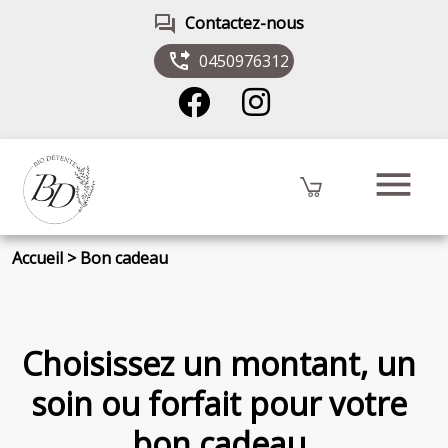
forum
Contactez-nous
phone_forwarded
0450976312
menu
Accueil
>
Bon cadeau
Choisissez un montant, un
soin ou forfait pour votre
bon cadeau