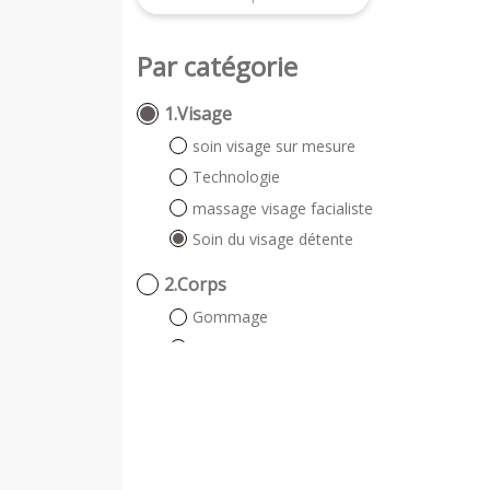
Par catégorie
1.Visage
soin visage sur mesure
Technologie
massage visage facialiste
Soin du visage détente
2.Corps
Gommage
Soin du corps sans visage
soin du corps incluant le visage
3.Beauté
Epilation
beauté du regard